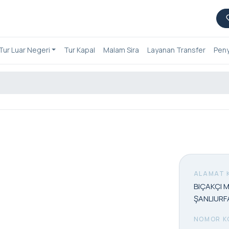
Tur Luar Negeri
Tur Kapal
Malam Sira
Layanan Transfer
Pen
ALAMAT 
BIÇAKÇI 
ŞANLIURF
NOMOR K