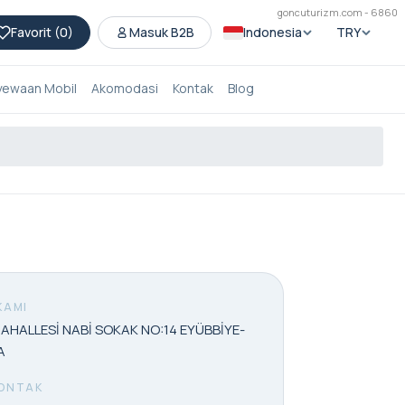
goncuturizm.com - 6860
Favorit (
0
)
Masuk B2B
Indonesia
TRY
yewaan Mobil
Akomodasi
Kontak
Blog
KAMI
MAHALLESİ NABİ SOKAK NO:14 EYÜBBİYE-
A
ONTAK