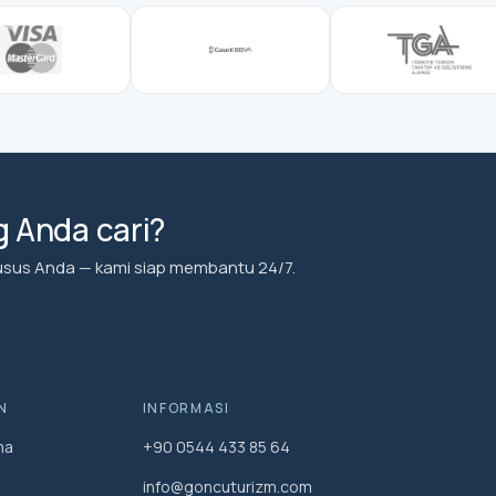
 Anda cari?
usus Anda — kami siap membantu 24/7.
N
INFORMASI
ma
+90 0544 433 85 64
info@goncuturizm.com