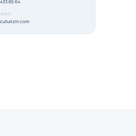
433 85 64
EMAIL
cuturizm.com