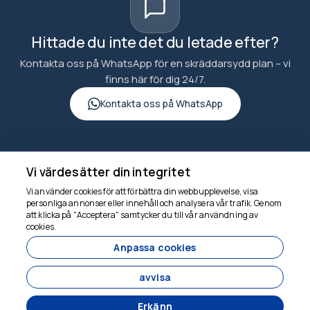
Hittade du inte det du letade efter?
Kontakta oss på WhatsApp för en skräddarsydd plan – vi
finns här för dig 24/7.
Kontakta oss på WhatsApp
Vi värdesätter din integritet
goncuturizm.com
Vi använder cookies för att förbättra din webbupplevelse, visa
personliga annonser eller innehåll och analysera vår trafik. Genom
att klicka på "Acceptera" samtycker du till vår användning av
Vi finns här för att
cookies.
hjälpa
Anpassa cookies
6860
avvisa
goncuturizm.com - 6860
Erkänn
BIÇAKÇI MAHALLESİ NABİ SOKAK NO:14 EYÜBBİYE-