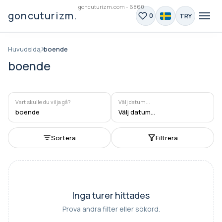
goncuturizm.com - 6860
goncuturizm.com
TRY
0
Huvudsida
boende
boende
Vart skulle du vilja gå?
Välj datum...
boende
Välj datum...
Sortera
Filtrera
Inga turer hittades
Prova andra filter eller sökord.