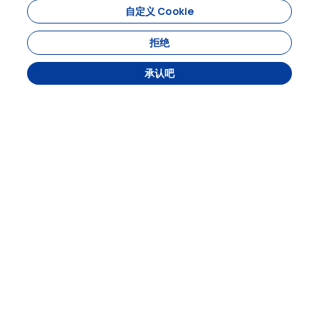
goncuturizm.com
自定义 Cookie
拒绝
承认吧
6860
goncuturizm.com - 6860
BIÇAKÇI MAHALLESİ NABİ SOKAK NO:14 EYÜBBİYE-
ŞANLIURFA
机构的
主页
游览
关于我们
隐私政策
使用条款