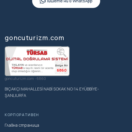
Пишете ни в WhatsApp
goncuturizm.com
6860
goncuturizm.com - 6860
BIÇAKÇI MAHALLESİ NABİ SOKAK NO:14 EYÜBBİYE-
ŞANLIURFA
КОРПОРАТИВЕН
Главна страница