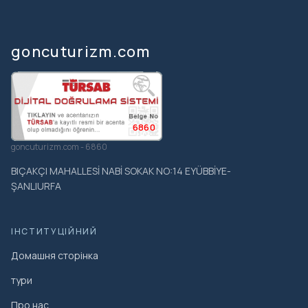
goncuturizm.com
6860
goncuturizm.com - 6860
BIÇAKÇI MAHALLESİ NABİ SOKAK NO:14 EYÜBBİYE-
ŞANLIURFA
ІНСТИТУЦІЙНИЙ
Домашня сторінка
тури
Про нас