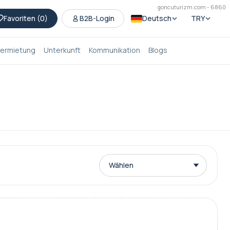
goncuturizm.com - 6860
Favoriten (
0
)
B2B-Login
Deutsch
TRY
ermietung
Unterkunft
Kommunikation
Blogs