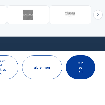
Per WhatsApp kontaktieren
sen
Gib
ie
ablehnen
es
kies
zu
n
NEWSLETTER ABONNIEREN
Abonnieren