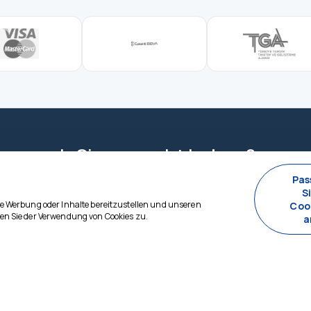
, wonach Sie gesucht haben?
elle Planung – wir sind rund um die Uhr für Sie da.
Pas
S
te Werbung oder Inhalte bereitzustellen und unseren
Coo
men Sie der Verwendung von Cookies zu.
a
EN
INFORMATIONEN
+90 0544 433 85 64