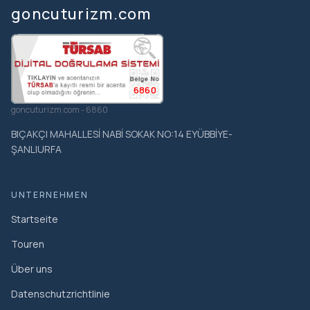
goncuturizm.com
6860
goncuturizm.com - 6860
BIÇAKÇI MAHALLESİ NABİ SOKAK NO:14 EYÜBBİYE-
ŞANLIURFA
UNTERNEHMEN
Startseite
Touren
Über uns
Datenschutzrichtlinie