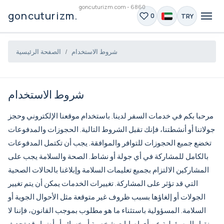
goncuturizm.com - 6860
goncuturizm.com
TRY
0
شروط الاستخدام
الصفحة الرئيسية
شروط الاستخدام
مرحبا بكم في خدمات السفر لدينا. باستخدام موقعنا الإلكتروني وحجز
جولاتنا أو أنشطتنا، فإنك تقبل الشروط التالية. الحجوزات والمدفوعات
تخضع جميع الحجوزات للتوافر والموافقة. يجب أن تكتمل المدفوعات
بالكامل للمشاركة في أي جولة أو نشاط. الصحة والسلامة يجب على
المشاركين الالتزام بجميع تعليمات السلامة وإبلاغنا بالحالات الصحية
التي قد تؤثر على المشاركة. تغييرات الخدمات يمكن أن يتم تغيير
الجولات أو إلغاؤها بسبب ظروف غير متوقعة مثل الأحوال الجوية أو
السلامة. المسؤولية باستثناء ما هو مطلوب بموجب القانون، فإننا لا
نقبل المسؤولية عن أي إصابات شخصية أو خسائر أو أضرار قد تحدث