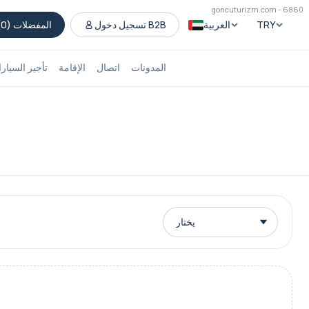
goncuturizm.com - 6860
TRY
العربية
تسجيل دخول B2B
المفضلات (
0
)
المدونات
اتصال
الإقامة
تأجير السيار