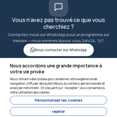
Vous n’avez pas trouvé ce que vous
cherchiez ?
Contactez-nous sur WhatsApp pour un programme sur
mesure — nous sommes là pour vous 24h/24, 7j/7.
Nous contacter sur WhatsApp
Nous accordons une grande importance à
votre vie privée
Nous utilisons des cookies pour améliorer votre expérience de
goncuturizm.com
navigation, diffuser des publicités ou du contenu personnalisés et
analyser notre trafic. En cliquant sur "Accepter", vous consentez à
Nous sommes là pour
notre utilisation des cookies.
vous aider
Personnaliser les cookies
rejeter
6860