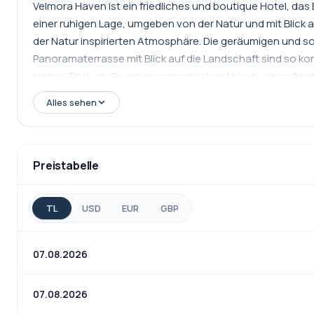
Velmora Haven ist ein friedliches und boutique Hotel, da
einer ruhigen Lage, umgeben von der Natur und mit Blick a
der Natur inspirierten Atmosphäre. Die geräumigen und so
Panoramaterrasse mit Blick auf die Landschaft sind so k
bieten. Egal, ob Sie einen romantischen Urlaub, einen fri
Erkundung der Umgebung suchen, Velmora Haven bietet I
Alles sehen
Service, einer mit lokalen Köstlichkeiten harmonisierten
Preistabelle
TL
USD
EUR
GBP
07.08.2026
07.08.2026