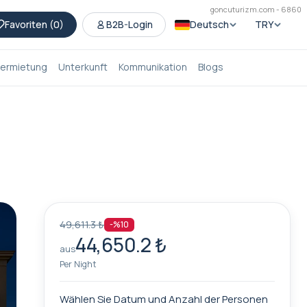
goncuturizm.com - 6860
Favoriten (
0
)
B2B-Login
Deutsch
TRY
ermietung
Unterkunft
Kommunikation
Blogs
49,611.3 ₺
-%10
44,650.2 ₺
aus
Per Night
Wählen Sie Datum und Anzahl der Personen