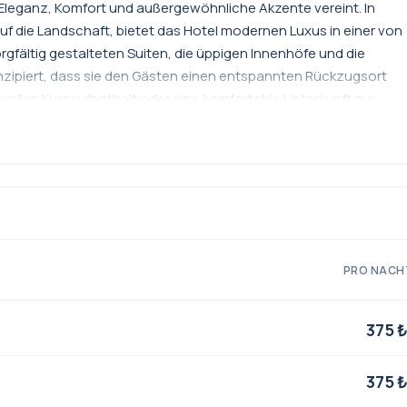
s Eleganz, Komfort und außergewöhnliche Akzente vereint. In
uf die Landschaft, bietet das Hotel modernen Luxus in einer von
rgfältig gestalteten Suiten, die üppigen Innenhöfe und die
onzipiert, dass sie den Gästen einen entspannten Rückzugsort
edvollen Kurzaufenthalt oder eine komfortable Unterkunft zur
hnen einen unvergesslichen Aufenthalt mit persönlichem
 Küche und einer warmen Atmosphäre, die wie ein Zuhause wirkt.
PRO NACH
375 
375 