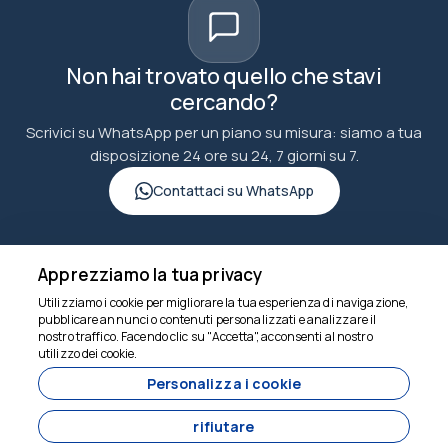
Non hai trovato quello che stavi
cercando?
Scrivici su WhatsApp per un piano su misura: siamo a tua
disposizione 24 ore su 24, 7 giorni su 7.
Contattaci su WhatsApp
Apprezziamo la tua privacy
Utilizziamo i cookie per migliorare la tua esperienza di navigazione,
goncuturizm.com
pubblicare annunci o contenuti personalizzati e analizzare il
nostro traffico. Facendo clic su "Accetta", acconsenti al nostro
utilizzo dei cookie.
Siamo qui per aiutarti
Personalizza i cookie
rifiutare
6860