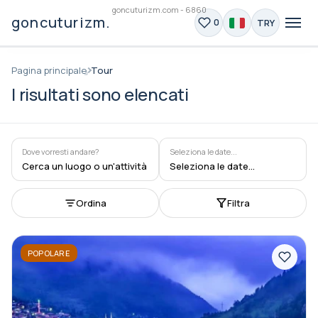
goncuturizm.com - 6860
goncuturizm.com
TRY
0
Pagina principale
Tour
I risultati sono elencati
Dove vorresti andare?
Seleziona le date...
Cerca un luogo o un'attività
Seleziona le date...
Ordina
Filtra
POPOLARE