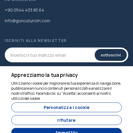
+90 0544 433 85 64
info@goncuturizm.com
ISCRIVITI ALLA NEWSLETTER
sottoscrivi
SOCIAL MEDIA
Apprezziamo la tua privacy
Utilizziamo i cookie per migliorare la tua esperienza di navigazione,
pubblicare annunci o contenuti personalizzati e analizzare il
nostro traffico. Facendo clic su "Accetta", acconsenti al nostro
utilizzo dei cookie.
Siamo qui per aiutarti
Personalizza i cookie
rifiutare
Ammettilo