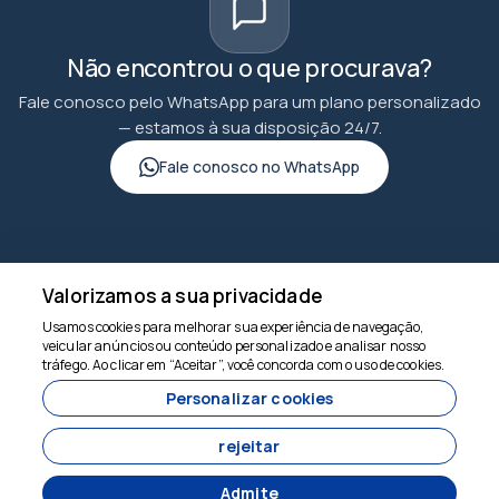
Não encontrou o que procurava?
Fale conosco pelo WhatsApp para um plano personalizado
— estamos à sua disposição 24/7.
Fale conosco no WhatsApp
Valorizamos a sua privacidade
goncuturizm.com
Usamos cookies para melhorar sua experiência de navegação,
veicular anúncios ou conteúdo personalizado e analisar nosso
Estamos aqui para
tráfego. Ao clicar em “Aceitar”, você concorda com o uso de cookies.
ajudar
Personalizar cookies
6860
rejeitar
goncuturizm.com - 6860
Admite
BIÇAKÇI MAHALLESİ NABİ SOKAK NO:14 EYÜBBİYE-