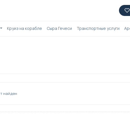
Круиз на корабле
Сыра Гечеси
Транспортные услуги
Ар
т найден