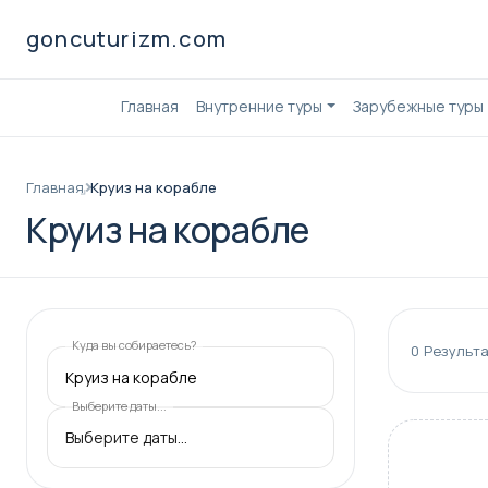
goncuturizm.com
Главная
Внутренние туры
Зарубежные туры
Главная
Круиз на корабле
Круиз на корабле
Куда вы собираетесь?
0
Результа
Круиз на корабле
Выберите даты...