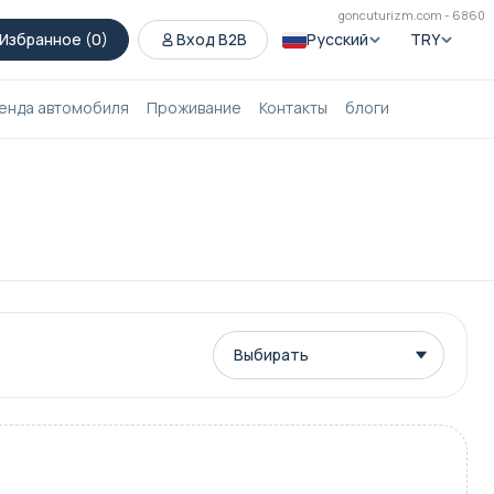
goncuturizm.com - 6860
Избранное (
0
)
Вход B2B
Русский
TRY
енда автомобиля
Проживание
Контакты
блоги