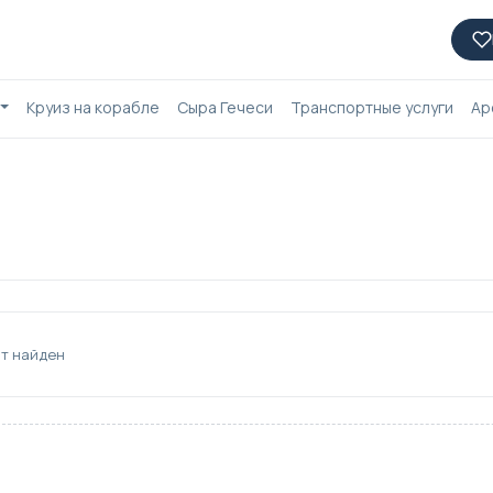
Круиз на корабле
Сыра Гечеси
Транспортные услуги
Ар
т найден