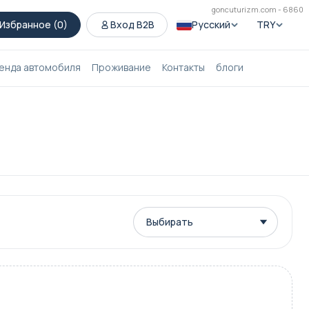
goncuturizm.com - 6860
Избранное (
0
)
Вход B2B
Русский
TRY
енда автомобиля
Проживание
Контакты
блоги