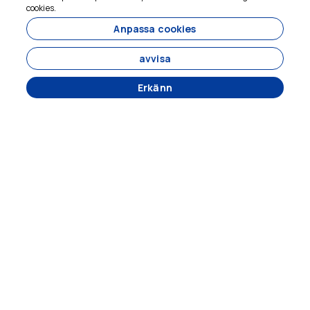
cookies.
hjälpa
goncuturizm.com
Anpassa cookies
avvisa
Erkänn
6860
goncuturizm.com - 6860
BIÇAKÇI MAHALLESİ NABİ SOKAK NO:14 EYÜBBİYE-
ŞANLIURFA
FÖRETAGS
Huvudsida
Turer
Om oss
Sekretesspolicy