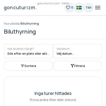
goncuturizm.com - 6860
goncuturizm.com
TRY
0
Huvudsida
Biluthyrning
Biluthyrning
Vart skulle du vilja gå?
Välj datum...
Sök efter en plats eller aktivitet
Välj datum...
Sortera
Filtrera
Inga turer hittades
Prova andra filter eller sökord.