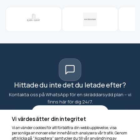
Hittade du inte det du letade efter?
Kontakta oss på WhatsApp för en skräddarsydd plan – vi
finns här för dig 24/7.
Kontakta oss på WhatsApp
Vi värdesätter din integritet
Vi använder cookies för att förbättra din webbupplevelse, visa
personliga annonser eller innehåll och analysera vår trafik. Genom
att klicka på "Acceptera" samtycker du till vår användning av
Vi finns här för att