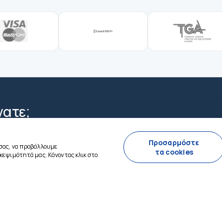
νατε;
ατομικευμένο πλάνο — είμαστε δίπλα σας 24/7.
Προσαρμόστε
σας, να προβάλλουμε
τα cookies
κεψιμότητά μας. Κάνοντας κλικ στο
ΠΛΗΡΟΦΟΡΊΕΣ
α
+90 0544 433 85 64