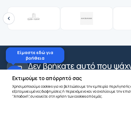
Είμαστε εδώ για
βοήθεια
Δεν βρήκατε αυτό που ψάχ
Επικοινωνήστε μαζί μας στο WhatsApp για ένα εξ
Εκτιμούμε το απόρρητό σας
Χρησιμοποιούμε cookies για να βελτιώσουμε την εμπειρία περιήγησής 
εξατομικευμένες διαφημίσεις ή περιεχόμενο και να αναλύουμε την επισ
"Αποδοχή", συναινείτε στη χρήση των cookies από εμάς.
goncuturizm.com
ΕΤΑΙΡΙΚΌΣ
Αρχική Σελίδ