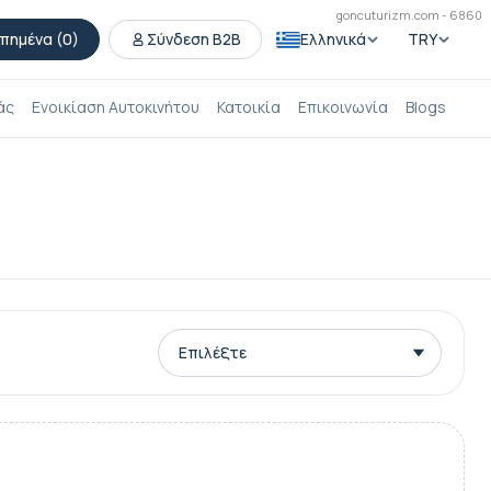
goncuturizm.com - 6860
πημένα (
0
)
Σύνδεση B2B
Ελληνικά
TRY
άς
Ενοικίαση Αυτοκινήτου
Κατοικία
Επικοινωνία
Blogs