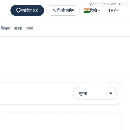
goncuturizm.com - 6860
पसंदीदा (
0
)
बी2बी लॉगिन
हिन्दी
TRY
निवास
संपर्क
ब्लॉग