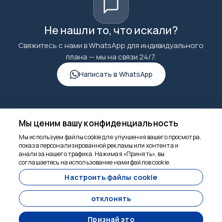
Не нашли то, что искали?
Свяжитесь с нами в WhatsApp для индивидуального
плана — мы на связи 24/7.
Написать в WhatsApp
Мы ценим вашу конфиденциальность
goncuturizm.com
Мы используем файлы cookie для улучшения вашего просмотра,
показа персонализированной рекламы или контента и
анализа нашего трафика. Нажимая «Принять», вы
Мы здесь, чтобы
соглашаетесь на использование нами файлов cookie.
помочь
Настроить файлы cookie
6860
отклонять
goncuturizm.com - 6860
Признай это
BIÇAKÇI MAHALLESİ NABİ SOKAK NO:14 EYÜBBİYE-