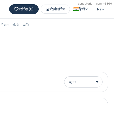
goncuturizm.com - 6860
पसंदीदा (
0
)
बी2बी लॉगिन
हिन्दी
TRY
निवास
संपर्क
ब्लॉग