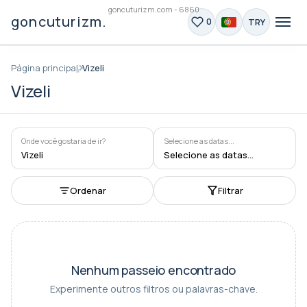
goncuturizm.com - 6860
goncuturizm.com
TRY
0
Página principal
Vizeli
Vizeli
Onde você gostaria de ir?
Selecione as datas...
Vizeli
Selecione as datas...
Ordenar
Filtrar
Nenhum passeio encontrado
Experimente outros filtros ou palavras-chave.