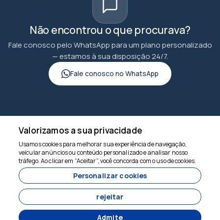
Não encontrou o que procurava?
Fale conosco pelo WhatsApp para um plano personalizado
— estamos à sua disposição 24/7.
Fale conosco no WhatsApp
Valorizamos a sua privacidade
goncuturizm.com
Usamos cookies para melhorar sua experiência de navegação,
veicular anúncios ou conteúdo personalizado e analisar nosso
Estamos aqui para
tráfego. Ao clicar em “Aceitar”, você concorda com o uso de cookies.
ajudar
Personalizar cookies
6860
rejeitar
goncuturizm.com - 6860
Admite
BIÇAKÇI MAHALLESİ NABİ SOKAK NO:14 EYÜBBİYE-