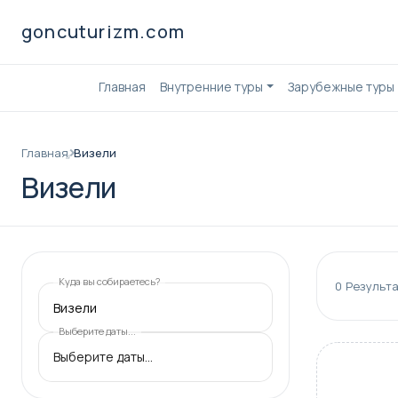
goncuturizm.com
Главная
Внутренние туры
Зарубежные туры
Главная
Визели
Визели
Куда вы собираетесь?
0
Результа
Визели
Выберите даты...