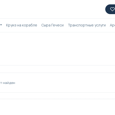
Круиз на корабле
Сыра Гечеси
Транспортные услуги
Ар
т найден