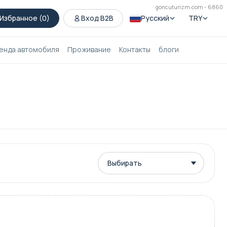
goncuturizm.com - 6860
Избранное (
0
)
Вход B2B
Русский
TRY
енда автомобиля
Проживание
Контакты
блоги