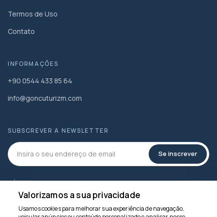
Termos de Uso
Contato
INFORMAÇÕES
+90 0544 433 85 64
info@goncuturizm.com
SUBSCREVER A NEWSLETTER
Se inscrever
MÍDIA SOCIAL
Valorizamos a sua privacidade
Usamos cookies para melhorar sua experiência de navegação,
veicular anúncios ou conteúdo personalizado e analisar nosso