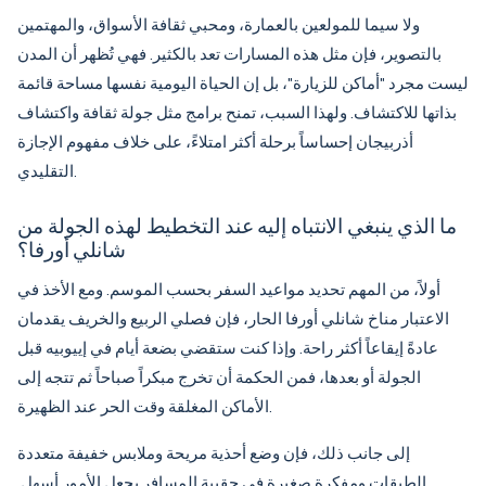
ولا سيما للمولعين بالعمارة، ومحبي ثقافة الأسواق، والمهتمين
بالتصوير، فإن مثل هذه المسارات تعد بالكثير. فهي تُظهر أن المدن
ليست مجرد "أماكن للزيارة"، بل إن الحياة اليومية نفسها مساحة قائمة
بذاتها للاكتشاف. ولهذا السبب، تمنح برامج مثل
جولة ثقافة واكتشاف
أذربيجان
إحساساً برحلة أكثر امتلاءً، على خلاف مفهوم الإجازة
التقليدي.
ما الذي ينبغي الانتباه إليه عند التخطيط لهذه الجولة من
شانلي أورفا؟
أولاً، من المهم تحديد مواعيد السفر بحسب الموسم. ومع الأخذ في
الاعتبار مناخ شانلي أورفا الحار، فإن فصلي الربيع والخريف يقدمان
عادةً إيقاعاً أكثر راحة. وإذا كنت ستقضي بضعة أيام في إييوبيه قبل
الجولة أو بعدها، فمن الحكمة أن تخرج مبكراً صباحاً ثم تتجه إلى
الأماكن المغلقة وقت الحر عند الظهيرة.
إلى جانب ذلك، فإن وضع أحذية مريحة وملابس خفيفة متعددة
الطبقات ومفكرة صغيرة في حقيبة المسافر يجعل الأمور أسهل.