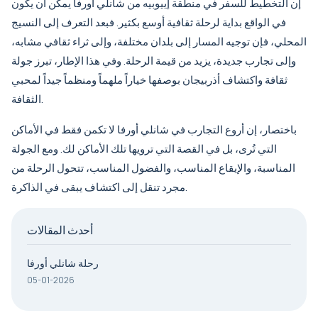
إن التخطيط للسفر في منطقة إييوبيه من شانلي أورفا يمكن أن يكون
في الواقع بداية لرحلة ثقافية أوسع بكثير. فبعد التعرف إلى النسيج
المحلي، فإن توجيه المسار إلى بلدان مختلفة، وإلى ثراء ثقافي مشابه،
وإلى تجارب جديدة، يزيد من قيمة الرحلة. وفي هذا الإطار، تبرز
جولة
ثقافة واكتشاف أذربيجان
بوصفها خياراً ملهماً ومنظماً جيداً لمحبي
الثقافة.
باختصار، إن أروع التجارب في شانلي أورفا لا تكمن فقط في الأماكن
التي تُرى، بل في القصة التي ترويها تلك الأماكن لك. ومع الجولة
المناسبة، والإيقاع المناسب، والفضول المناسب، تتحول الرحلة من
مجرد تنقل إلى اكتشاف يبقى في الذاكرة.
أحدث المقالات
رحلة شانلي أورفا
05-01-2026