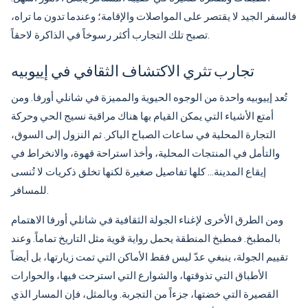
فالسفر الجيد لا يقتصر على المواصلات والإقامة؛ وعندما تدون ما تراه،
تصبح تلك التجارب أكثر رسوخاً في الذاكرة لاحقاً.
تجارب تثري الاكتشاف الثقافي في إييوبيه
تُعد إييوبيه واحدة من الوجوه الحيوية والمميزة في شانلي أورفا. ومن
أمتع الأشياء التي يمكن القيام بها هناك مراقبة نسيج الحي وحركة
التجارة المحلية في ساعات الصباح الباكر. ثم النزول إلى السوق،
والتأمل في المنتجات المحلية، وأخذ استراحة قهوة، والانخراط في
إيقاع المدينة… كلها تفاصيل صغيرة لكنها تخلق ذكريات لا تُنسى
للمسافر.
ومن الطرق الأخرى لإغناء الجولة الثقافية في شانلي أورفا الاهتمام
بالمطبخ. فمطبخ المنطقة يحمل رواية قوية مثل التاريخ تماماً. وعند
تقييم الجولة، ينبغي عدّ ليس فقط الأماكن التي تمت زيارتها، بل أيضاً
الأطباق التي تذوقتها، والشوارع التي استرحت فيها، والحوارات
القصيرة التي خضتها، جزءاً من التجربة. وبالمثل، فإن المسار الذي