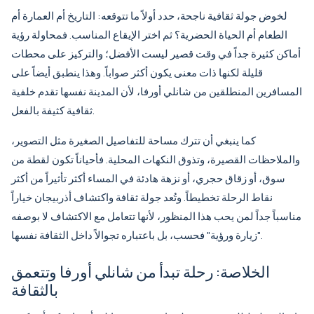
لخوض جولة ثقافية ناجحة، حدد أولاً ما تتوقعه: التاريخ أم العمارة أم
الطعام أم الحياة الحضرية؟ ثم اختر الإيقاع المناسب. فمحاولة رؤية
أماكن كثيرة جداً في وقت قصير ليست الأفضل؛ والتركيز على محطات
قليلة لكنها ذات معنى يكون أكثر صواباً. وهذا ينطبق أيضاً على
المسافرين المنطلقين من شانلي أورفا، لأن المدينة نفسها تقدم خلفية
ثقافية كثيفة بالفعل.
كما ينبغي أن تترك مساحة للتفاصيل الصغيرة مثل التصوير،
والملاحظات القصيرة، وتذوق النكهات المحلية. فأحياناً تكون لقطة من
سوق، أو زقاق حجري، أو نزهة هادئة في المساء أكثر تأثيراً من أكثر
نقاط الرحلة تخطيطاً. وتُعد
جولة ثقافة واكتشاف أذربيجان
خياراً
مناسباً جداً لمن يحب هذا المنظور، لأنها تتعامل مع الاكتشاف لا بوصفه
"زيارة ورؤية" فحسب، بل باعتباره تجوالاً داخل الثقافة نفسها.
الخلاصة: رحلة تبدأ من شانلي أورفا وتتعمق
بالثقافة