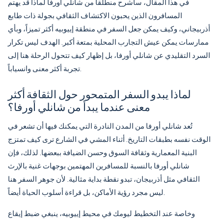
في هذا المقال، سأشرح منطلقاً من شانلي أورفا لماذا قد يهتم
المسافرون الذين يحبون الاكتشاف الثقافي بجولة ذات طابع
أذربيجاني، وكيف يمكن جعل السفر في منطقة إييوبيه أكثر تميزاً، وبأي
ممارسات يمكن عيش التجارب المحلية بمتعة أكبر. الهدف ليس تكرار
السرد التقليدي عن شانلي أورفا، بل إظهار كيف تتحول الرحلة هنا إلى
تجربة أكثر معنى وانسياباً.
لماذا يبدو السفر المتمحور حول الثقافة أكثر
معنى عندما يبدأ من شانلي أورفا؟
تُعد شانلي أورفا من المدن النادرة التي يمكنك فيها أن تشعر في
الوقت نفسه بطبقات التاريخ. أثناء المشي في الشارع ترى كيف تمتزج
البنية المعمارية وثقافة السوق وحسن الضيافة ببعضها. لذلك، فإن
شانلي أورفا بالنسبة للمسافرين المهتمين بوجهات غنية بالإرث
الثقافي مثل أذربيجان، تبدو نقطة بداية مثالية. لأن جوهر السفر هنا
ليس مجرد رؤية الأماكن، بل قراءة أسلوب الحياة أيضاً.
وخاصة عند التخطيط ليومك في محيط إييوبيه، ينبغي ضبط إيقاع