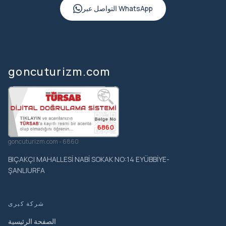
التواصل عبر WhatsApp
goncuturizm.com
6860
goncuturizm.com - 6860
BIÇAKÇI MAHALLESİ NABİ SOKAK NO:14 EYÜBBİYE-
ŞANLIURFA
شركة كبرى
الصفحة الرئيسية