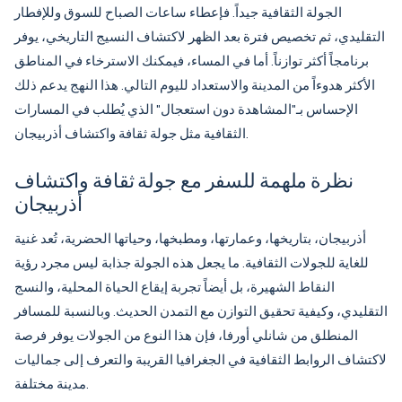
الجولة الثقافية جيداً. فإعطاء ساعات الصباح للسوق وللإفطار
التقليدي، ثم تخصيص فترة بعد الظهر لاكتشاف النسيج التاريخي، يوفر
برنامجاً أكثر توازناً. أما في المساء، فيمكنك الاسترخاء في المناطق
الأكثر هدوءاً من المدينة والاستعداد لليوم التالي. هذا النهج يدعم ذلك
الإحساس بـ"المشاهدة دون استعجال" الذي يُطلب في المسارات
.
الثقافية مثل
جولة ثقافة واكتشاف أذربيجان
نظرة ملهمة للسفر مع جولة ثقافة واكتشاف
أذربيجان
أذربيجان، بتاريخها، وعمارتها، ومطبخها، وحياتها الحضرية، تُعد غنية
للغاية للجولات الثقافية. ما يجعل هذه الجولة جذابة ليس مجرد رؤية
النقاط الشهيرة، بل أيضاً تجربة إيقاع الحياة المحلية، والنسج
التقليدي، وكيفية تحقيق التوازن مع التمدن الحديث. وبالنسبة للمسافر
المنطلق من شانلي أورفا، فإن هذا النوع من الجولات يوفر فرصة
لاكتشاف الروابط الثقافية في الجغرافيا القريبة والتعرف إلى جماليات
مدينة مختلفة.